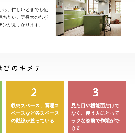
から、忙しいときでも使
保ちたい。等身大のわが
チンが見つかります。
。
収納スペース、調理ス
見た目や機能面だけで
ペースなど各スペース
なく、使う人にとって
の動線が整っている
ラクな姿勢で作業がで
きる